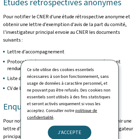
Etudes rétrospectives anonymes
Pour notifier le CNER d'une étude rétrospective anonyme et
obtenir une lettre d'exemption d'avis de la part du comité,
l'investigateur principal envoie au CNER les documents
suivants :
Lettre d'accompagnement
Protocole (décrivant bien comment les données sont
rendues anonymes)
Ce site utilise des cookies essentiels
nécessaires à son bon fonctionnement, sans
Liste des données collectées / CRF
usage de données à caractère personnel, et
CV de l'investigateur principal
ne pouvant pas être refusés. Des cookies non
essentiels sont utilisés à des fins statistiques
et seront activés uniquement si vous les
Enquêtes anonymes
acceptez. Consulter notre
politique de
confidentialité
.
Pour notifier le CNER d'une enquête anonyme et obtenir une
lettre d'exemption d'avis de la part du comité, l'investigateur
J'ACCEPTE
principal envoie au CNER les documents suivants :