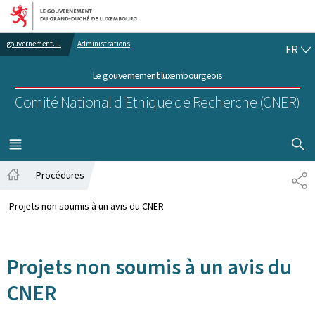
Aller au menu principal
Aller au contenu
FR
gouvernement.lu
Administrations
FR
Le gouvernement luxembourgeois
Comité National d'Ethique de Recherche (CNER)
AFFICHER
MENU
PRINCIPAL
Procédures
PA
Accueil
Projets non soumis à un avis du CNER
Projets non soumis à un avis du
CNER