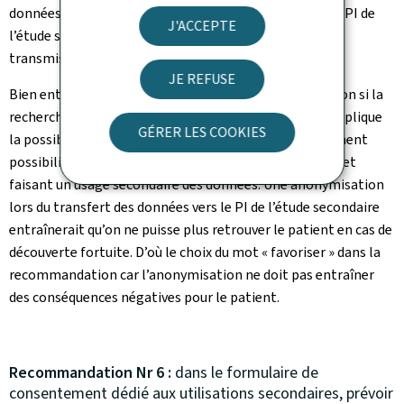
données à transmettre par le PI de l’étude primaire au PI de
J'ACCEPTE
l’étude secondaire devraient être anonymisées avant
transmission.
JE REFUSE
Bien entendu cette recommandation demande réflexion si la
recherche primaire (avec données pseudonymisées) implique
GÉRER LES COOKIES
la possibilité de découvertes fortuites et qu’il y également
possibilité de découverte fortuite dans le cadre du projet
faisant un usage secondaire des données. Une anonymisation
lors du transfert des données vers le PI de l’étude secondaire
entraînerait qu’on ne puisse plus retrouver le patient en cas de
découverte fortuite. D’où le choix du mot « favoriser » dans la
recommandation car l’anonymisation ne doit pas entraîner
des conséquences négatives pour le patient.
Recommandation Nr 6 :
dans le formulaire de
consentement dédié aux utilisations secondaires, prévoir