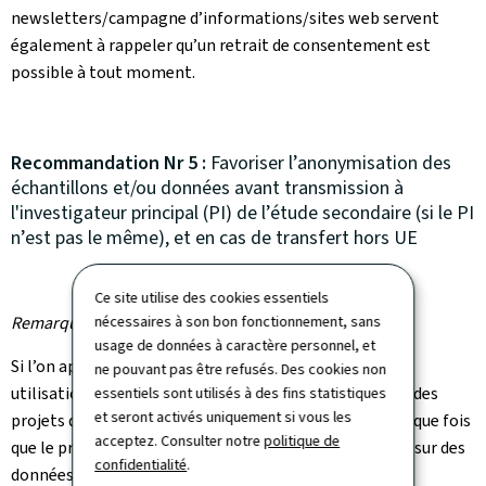
newsletters/campagne d’informations/sites web servent
également à rappeler qu’un retrait de consentement est
possible à tout moment.
Recommandation Nr 5 :
Favoriser l’anonymisation des
échantillons et/ou données avant transmission à
l'investigateur principal (PI) de l’étude secondaire (si le PI
n’est pas le même), et en cas de transfert hors UE
Ce site utilise des cookies essentiels
Remarque :
nécessaires à son bon fonctionnement, sans
usage de données à caractère personnel, et
Si l’on applique l’article 89 du RGPD à la question des
ne pouvant pas être refusés. Des cookies non
utilisations secondaires de données de recherche pour des
essentiels sont utilisés à des fins statistiques
et seront activés uniquement si vous les
projets de recherche secondaires, il en ressort que, chaque fois
acceptez. Consulter notre
politique de
que le projet de recherche secondaire peut être réalisé sur des
confidentialité
.
données anonymisées plutôt que pseudonymisées, les