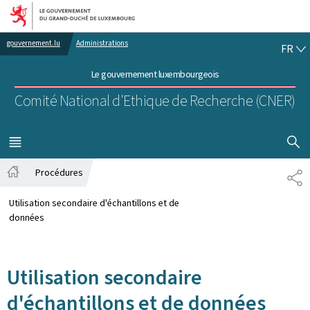
Aller au menu principal
Aller au contenu
FR
gouvernement.lu
Administrations
FR
Le gouvernement luxembourgeois
Comité National d'Ethique de Recherche (CNER)
AFFICHER
MENU
PRINCIPAL
Procédures
PA
Accueil
Utilisation secondaire d'échantillons et de
données
Utilisation secondaire
d'échantillons et de données