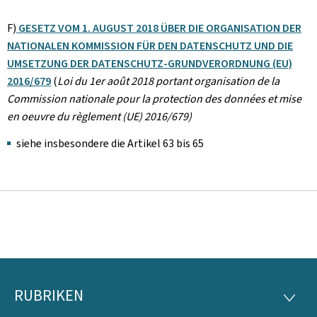
F)
GESETZ VOM 1. AUGUST 2018 ÜBER DIE ORGANISATION DER
NATIONALEN KOMMISSION FÜR DEN DATENSCHUTZ UND DIE
UMSETZUNG DER DATENSCHUTZ-GRUNDVERORDNUNG (EU)
2016/679
(
Loi du 1er août 2018 portant organisation de la
Commission nationale pour la protection des données et mise
en oeuvre du règlement (UE) 2016/679)
siehe insbesondere die Artikel 63 bis 65
RUBRIKEN
Footer
RUBRI