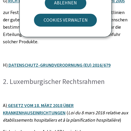
G)
RICHTLINIE 2005/28/EG DER KOMMISSION vom 8. April 2005
ABLEHNEN
zur Festlegung von Grundsätzen und ausführlichen Leitlinien
der guten klinischen Praxis für zur Anwendung beim Menschen
COOKIES VERWALTEN
bestimmte Prüfpräparate sowie von Anforderungen für die
Erteilung einer Genehmigung zur Herstellung oder Einfuhr
solcher Produkte.
H)
DATENSCHUTZ-GRUNDVERODRNUNG (EU) 2016/679
2. Luxemburgischer Rechtsrahmen
A)
GESETZ VOM 18. MÄRZ 2018 ÜBER
KRANKENHAUSEINRICHTUNGEN
(
Loi du 8 mars 2018 relative aux
établissements hospitaliers et à la planification hospitalière
)