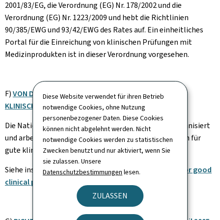
2001/83/EG, die Verordnung (EG) Nr. 178/2002 und die
Verordnung (EG) Nr. 1223/2009 und hebt die Richtlinien
90/385/EWG und 93/42/EWG des Rates auf. Ein einheitliches
Portal für die Einreichung von klinischen Prüfungen mit
Medizinprodukten ist in dieser Verordnung vorgesehen.
F)
VON DER ICH AUFGESTELLTE REGELN ZUR GUTEN
Diese Website verwendet für ihren Betrieb
KLINISCHEN PRAXIS
notwendige Cookies, ohne Nutzung
personenbezogener Daten. Diese Cookies
Die Nationale Ethikkommission für Forschung ist organisiert
können nicht abgelehnt werden. Nicht
und arbeitet nach den von der ICH festgelegten Regeln für
notwendige Cookies werden zu statistischen
gute klinische Praxis.
Zwecken benutzt und nur aktiviert, wenn Sie
sie zulassen. Unsere
Siehe insbesondere die folgende Leitlinie :
Guideline for good
Datenschutzbestimmungen
lesen.
clinical practice E6(R3).
ZULASSEN