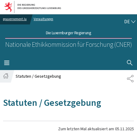
Zur Hauptnavigation
Zum Inhalt
DE
gouvernement.lu
Verwaltungen
DE
Die Luxemburger Regierung
Nationale Ethikkommission für Forschung (CNER)
SUCHFLED 
MENÜ
HAUPT-
Statuten / Gesetzgebung
TE
Startseite
Statuten / Gesetzgebung
Zum letzten Mal aktualisiert am
05.11.2025