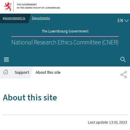
Go to main navigation
Go to content
EN
gouvernement.lu
Departments
EN
The Luxembourg Government
National Research Ethics Committee (CNER)
SHOW H
MENU
MAIN
Support
About this site
SH
Home
About this site
Last update
13.01.2023