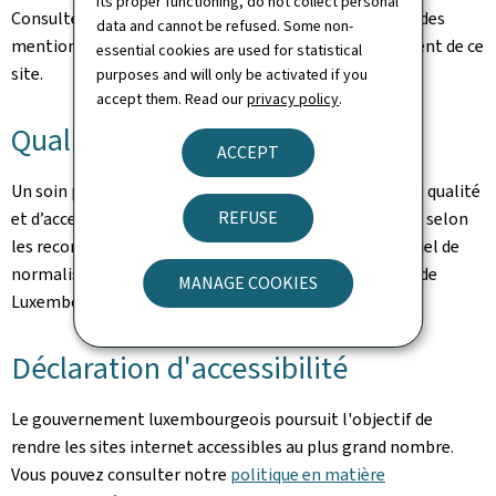
its proper functioning, do not collect personal
Consultez la
notice légale
pour prendre connaissance des
data and cannot be refused. Some non-
mentions légales et des informations sur l'hébergement de ce
essential cookies are used for statistical
site.
purposes and will only be activated if you
accept them. Read our
privacy policy
.
Qualité
ACCEPT
Un soin particulier a été pris pour garantir un niveau de qualité
REFUSE
et d’accessibilité satisfaisant. Ce portail est développé selon
les recommandations du référentiel Renow (Référentiel de
normalisation web du gouvernement du Grand-Duché de
MANAGE COOKIES
Luxembourg).
Déclaration d'accessibilité
Le gouvernement luxembourgeois poursuit l'objectif de
rendre les sites internet accessibles au plus grand nombre.
Vous pouvez consulter notre
politique en matière